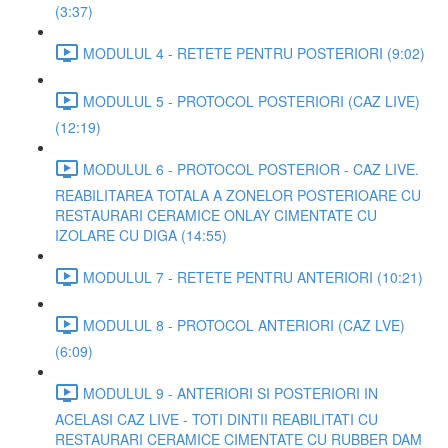
(3:37)
MODULUL 4 - RETETE PENTRU POSTERIORI (9:02)
MODULUL 5 - PROTOCOL POSTERIORI (CAZ LIVE)
(12:19)
MODULUL 6 - PROTOCOL POSTERIOR - CAZ LIVE.
REABILITAREA TOTALA A ZONELOR POSTERIOARE CU
RESTAURARI CERAMICE ONLAY CIMENTATE CU
IZOLARE CU DIGA (14:55)
MODULUL 7 - RETETE PENTRU ANTERIORI (10:21)
MODULUL 8 - PROTOCOL ANTERIORI (CAZ LVE)
(6:09)
MODULUL 9 - ANTERIORI SI POSTERIORI IN
ACELASI CAZ LIVE - TOTI DINTII REABILITATI CU
RESTAURARI CERAMICE CIMENTATE CU RUBBER DAM