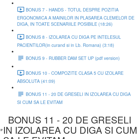
BONUS 7 - HANDS - TOTUL DESPRE POZITIA
ERGONOMICA A MAINILOR IN PLASAREA CLEMELOR DE
DIGA, IN TOATE SCENARIILE POSIBILE (18:26)
BONUS 8 - IZOLAREA CU DIGA PE INTELESUL
PACIENTILOR(in curand si in Lb. Romana) (3:18)
BONUS 9 - RUBBER DAM SET UP (pdf version)
BONUS 10 - COMPOZITE CLASA 5 CU IZOLARE
ABSOLUTA (41:09)
BONUS 11 - 20 DE GRESELI IN IZOLAREA CU DIGA
SI CUM SA LE EVITAM
BONUS 11 - 20 DE GRESELI
IN IZOLAREA CU DIGA SI CUM