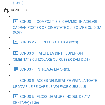
(10:12)
BONUSES
BONUS 1 - COMPOZITIE SI CERAMICI IN ACELASI
CADRAN POSTERIOR CIMENTATE CU IZOLARE CU DIGA
(9:07)
BONUS 2 - OPEN RUBBER DAM (3:20)
BONUS 3 - FATETE LA DINTII SUPERIORI
CIMENTATE CU IZOLARE CU RUBBER DAM (3:06)
BONUS 4 - INTREABA-MA ORICE!
BONUS 5 - ACCES NELIMITAT PE VIATA LA TOATE
UPDATARILE PE CARE LE VOI FACE CURSULUI
BONUS 6 - FLOSS LIGATURE (NODUL DE ATA
DENTARA) (4:30)