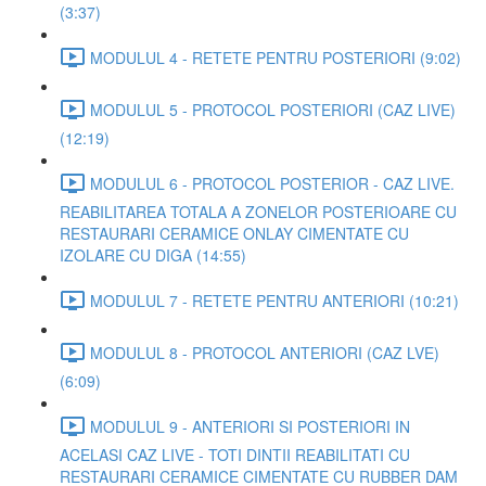
(3:37)
MODULUL 4 - RETETE PENTRU POSTERIORI (9:02)
MODULUL 5 - PROTOCOL POSTERIORI (CAZ LIVE)
(12:19)
MODULUL 6 - PROTOCOL POSTERIOR - CAZ LIVE.
REABILITAREA TOTALA A ZONELOR POSTERIOARE CU
RESTAURARI CERAMICE ONLAY CIMENTATE CU
IZOLARE CU DIGA (14:55)
MODULUL 7 - RETETE PENTRU ANTERIORI (10:21)
MODULUL 8 - PROTOCOL ANTERIORI (CAZ LVE)
(6:09)
MODULUL 9 - ANTERIORI SI POSTERIORI IN
ACELASI CAZ LIVE - TOTI DINTII REABILITATI CU
RESTAURARI CERAMICE CIMENTATE CU RUBBER DAM