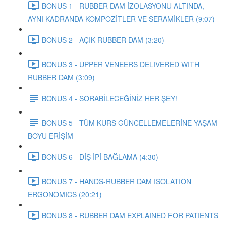
BONUS 1 - RUBBER DAM İZOLASYONU ALTINDA,
AYNI KADRANDA KOMPOZİTLER VE SERAMİKLER (9:07)
BONUS 2 - AÇIK RUBBER DAM (3:20)
BONUS 3 - UPPER VENEERS DELIVERED WITH
RUBBER DAM (3:09)
BONUS 4 - SORABİLECEĞİNİZ HER ŞEY!
BONUS 5 - TÜM KURS GÜNCELLEMELERİNE YAŞAM
BOYU ERİŞİM
BONUS 6 - DİŞ İPİ BAĞLAMA (4:30)
BONUS 7 - HANDS-RUBBER DAM ISOLATION
ERGONOMICS (20:21)
BONUS 8 - RUBBER DAM EXPLAINED FOR PATIENTS