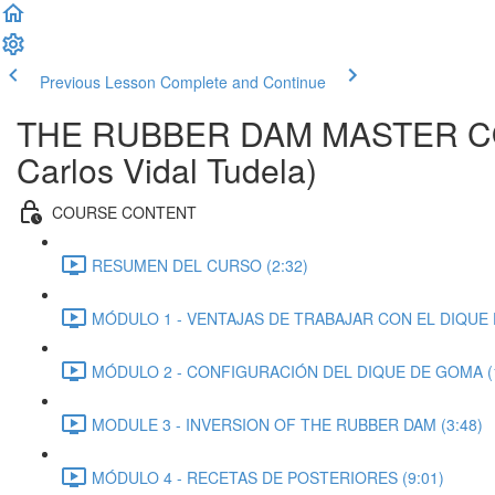
Previous Lesson
Complete and Continue
THE RUBBER DAM MASTER COUR
Carlos Vidal Tudela)
COURSE CONTENT
RESUMEN DEL CURSO (2:32)
MÓDULO 1 - VENTAJAS DE TRABAJAR CON EL DIQUE 
MÓDULO 2 - CONFIGURACIÓN DEL DIQUE DE GOMA (1
MODULE 3 - INVERSION OF THE RUBBER DAM (3:48)
MÓDULO 4 - RECETAS DE POSTERIORES (9:01)